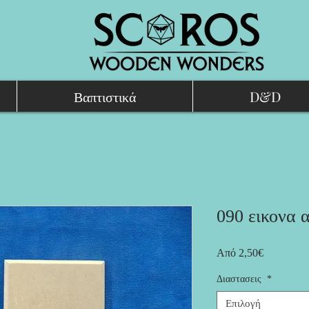
Βαπτιστικά
D&D
090 εικονα 
Τιμή
Από
2,50€
Έκπτωσης
Διαστασεις
*
Επιλογή