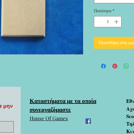
Ποσότητα
*
Προσθήκη στο κα
Καταστήματα με τα οποία
Εθ
ε μην
συνεργαζόμαστε
Αχ
Sc
House Of Games
Τηλ
Κι