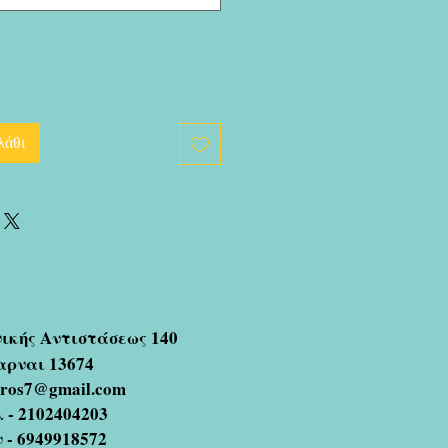
λάθι
νικής Αντιστάσεως 140
αρναι 13674
oros7@gmail.com
 - 2102404203
ν - 6949918572