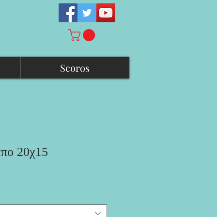
Scoros
απο 20χ15