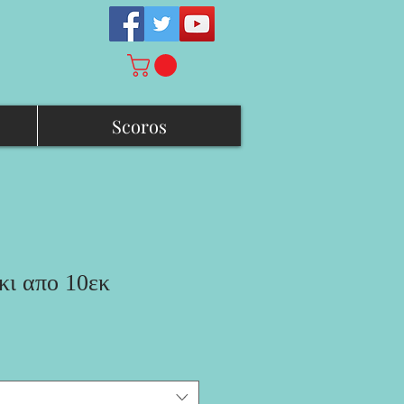
Scoros
κι απο 10εκ