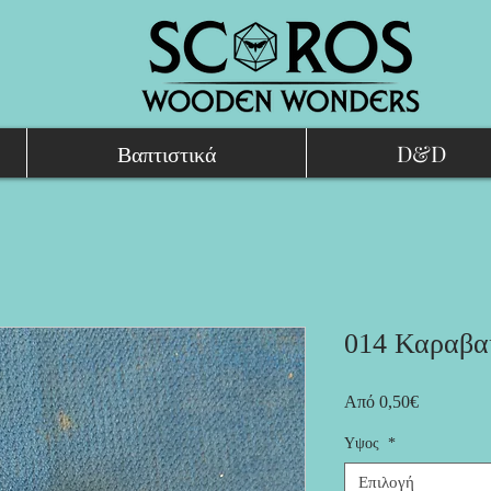
Βαπτιστικά
D&D
014 Καραβα
Τιμή
Από
0,50€
Έκπτωσης
Υψος
*
Επιλογή