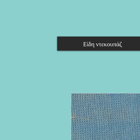
Είδη ντεκουπάζ