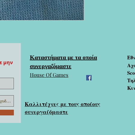
Καταστήματα με τα οποία
Εθ
ε μην
συνεργαζόμαστε
Αχ
Sc
House Of Games
Τηλ
Κι
Καλλιτέχνες με τους οποίους
συνεργαζόμαστε