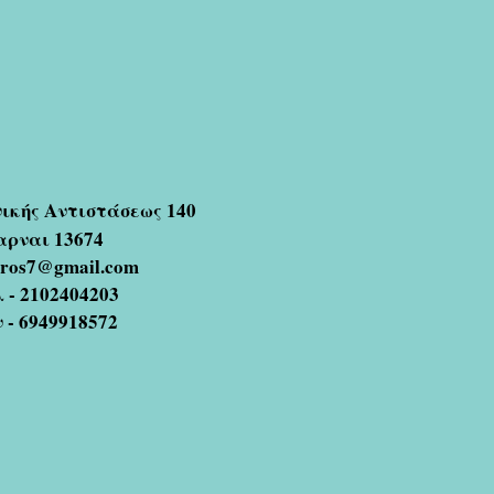
νικής Αντιστάσεως 140
αρναι 13674
oros7@gmail.com
 - 2102404203
ν - 6949918572