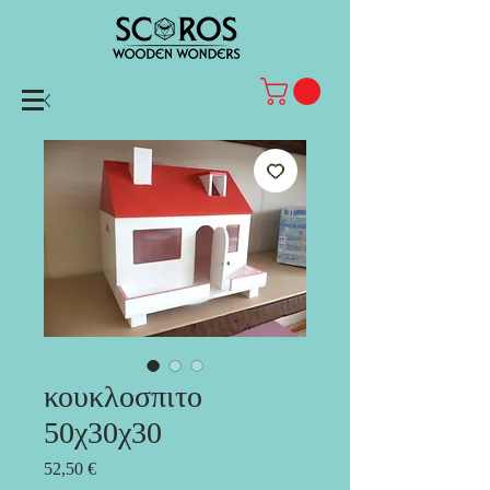
κουκλοσπιτο
50χ30χ30
Τιμή
52,50 €