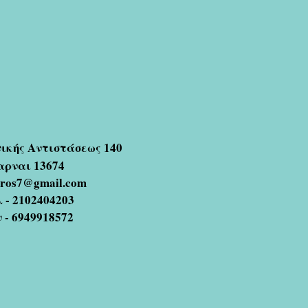
νικής Αντιστάσεως 140
αρναι 13674
oros7@gmail.com
 - 2102404203
ν - 6949918572