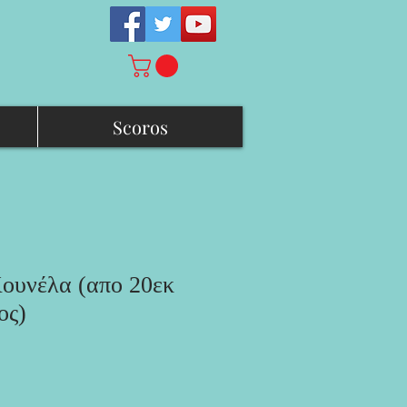
Scoros
ουνέλα (απο 20εκ
ος)