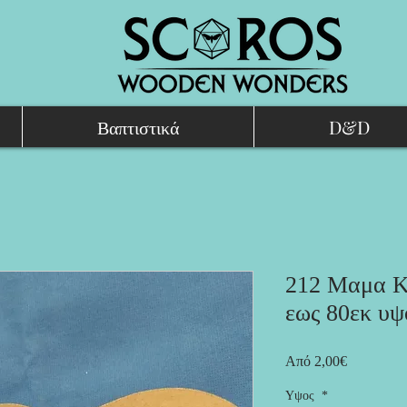
Βαπτιστικά
D&D
212 Μαμα Κ
εως 80εκ υψ
Τιμή
Από
2,00€
Έκπτωσης
Υψος
*