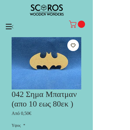
042 Σημα Μπατμαν
(απο 10 εως 80εκ )
Τιμή
Από
0,50€
Έκπτωσης
Υψος
*