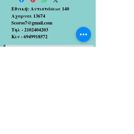
Εθνικής Αντιστάσεως 140
Αχαρναι 13674
Scoros7@gmail.com
Τηλ -
2102404203
Κιν -
6949918572
Εγγραφείτε στη λίστα
αλληλογραφίας μας
(Μισούμε και το spam!! Οπότε
μην ανησυχείτε 😉)
Εγγραφείτε τώρα
Καλλιτέχνες με τους οποίους
συνεργαζόμαστε