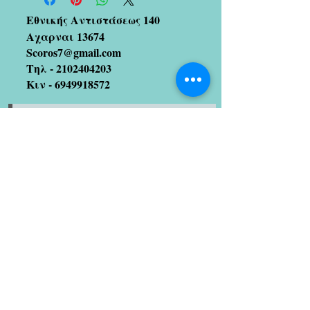
Εθνικής Αντιστάσεως 140
Αχαρναι 13674
Scoros7@gmail.com
Τηλ -
2102404203
Κιν -
6949918572
Εγγραφείτε στη λίστα
αλληλογραφίας μας
(Μισούμε και το spam!! Οπότε
μην ανησυχείτε 😉)
Εγγραφείτε τώρα
Καλλιτέχνες με τους οποίους
συνεργαζόμαστε