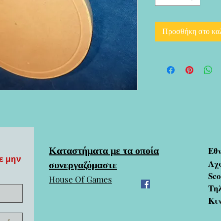
Προσθήκη στο κα
Καταστήματα με τα οποία
Εθ
ε μην
συνεργαζόμαστε
Αχ
Sc
House Of Games
Τηλ
Κι