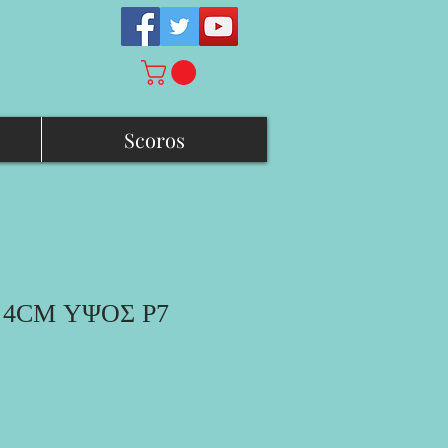
Scoros
 4CM ΥΨΟΣ Ρ7