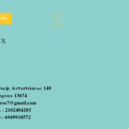
λάθι
νικής Αντιστάσεως 140
αρναι 13674
oros7@gmail.com
 - 2102404203
ν - 6949918572