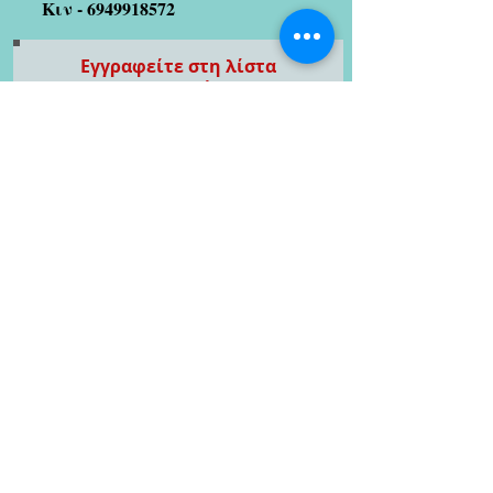
Κιν -
6949918572
Εγγραφείτε στη λίστα
αλληλογραφίας μας
(Μισούμε και το spam!! Οπότε
μην ανησυχείτε 😉)
Εγγραφείτε τώρα
Καλλιτέχνες με τους οποίους
συνεργαζόμαστε
Στράτος Γαλίτης
designer/illustrator