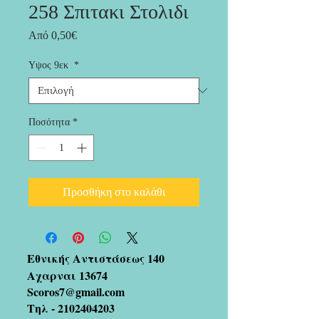
258 Σπιτακι Στολιδι
Τιμή
Από
0,50€
Έκπτωσης
Υψος 9εκ
*
Ποσότητα
*
Προσθήκη στο καλάθι
Εθνικής Αντιστάσεως 140
Αχαρναι 13674
Scoros7@gmail.com
Τηλ -
2102404203