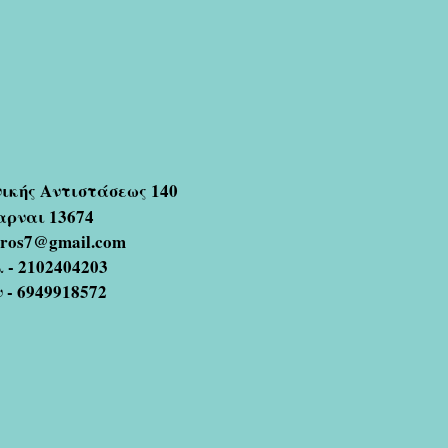
νικής Αντιστάσεως 140
αρναι 13674
oros7@gmail.com
 - 2102404203
ν - 6949918572