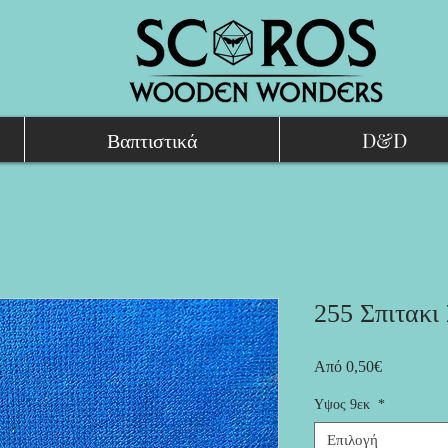
Βαπτιστικά
D&D
255 Σπιτακι 
Τιμή
Από
0,50€
Έκπτωσης
Υψος 9εκ
*
Επιλογή