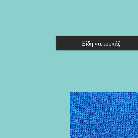
Είδη ντεκουπάζ