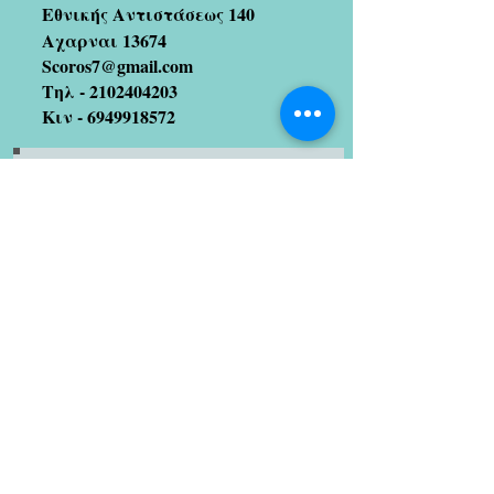
Εθνικής Αντιστάσεως 140
Αχαρναι 13674
Scoros7@gmail.com
Τηλ -
2102404203
Κιν -
6949918572
Εγγραφείτε στη λίστα
αλληλογραφίας μας
(Μισούμε και το spam!! Οπότε
μην ανησυχείτε 😉)
Εγγραφείτε τώρα
Καλλιτέχνες με τους οποίους
συνεργαζόμαστε