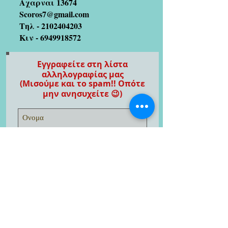
Αχαρναι 13674
Scoros7@gmail.com
Τηλ -
2102404203
Κιν -
6949918572
Εγγραφείτε στη λίστα
αλληλογραφίας μας
(Μισούμε και το spam!! Οπότε
μην ανησυχείτε 😉)
Εγγραφείτε τώρα
Καλλιτέχνες με τους οποίους
συνεργαζόμαστε
Στράτος Γαλίτης