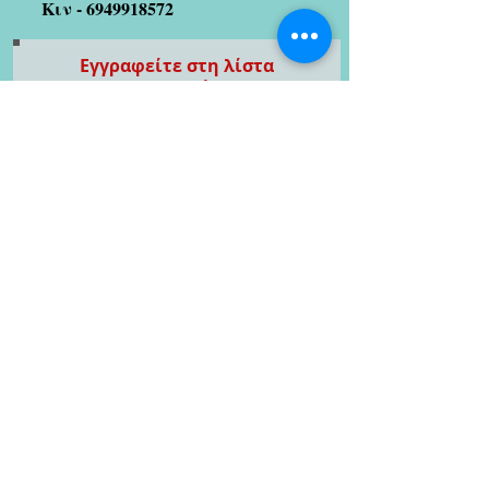
Κιν -
6949918572
Εγγραφείτε στη λίστα
αλληλογραφίας μας
(Μισούμε και το spam!! Οπότε
μην ανησυχείτε 😉)
Εγγραφείτε τώρα
Καλλιτέχνες με τους οποίους
συνεργαζόμαστε
Στράτος Γαλίτης
designer/illustrator