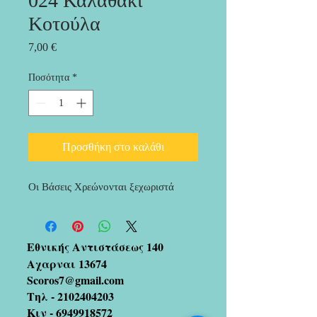
024 Καλαθάκι
Κοτούλα
Τιμή
7,00 €
Ποσότητα
*
Προσθήκη στο καλάθι
Οι Βάσεις Χρεώνονται ξεχωριστά
Εθνικής Αντιστάσεως 140
Αχαρναι 13674
Scoros7@gmail.com
Τηλ -
2102404203
Κιν -
6949918572