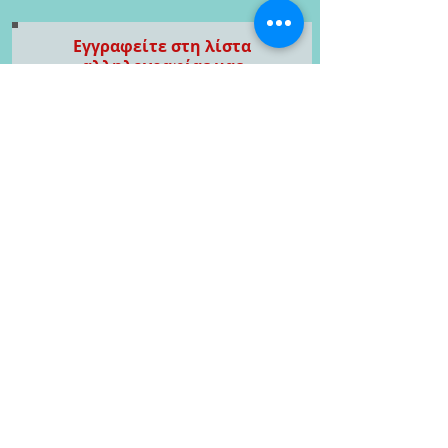
Εγγραφείτε στη λίστα
αλληλογραφίας μας
(Μισούμε και το spam!! Οπότε
μην ανησυχείτε 😉)
Εγγραφείτε τώρα
Καλλιτέχνες με τους οποίους
συνεργαζόμαστε
Στράτος Γαλίτης
designer/illustrator