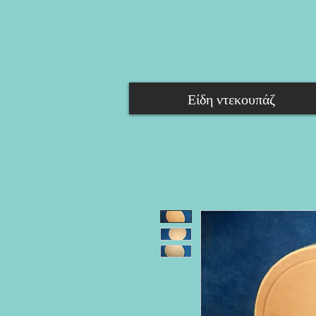
Είδη ντεκουπάζ