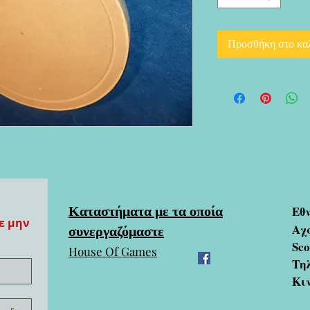
Προσθήκη στο κα
Καταστήματα με τα οποία
Εθ
ε μην
συνεργαζόμαστε
Αχ
Sc
House Of Games
Τηλ
Κι