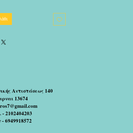
λάθι
νικής Αντιστάσεως 140
αρναι 13674
oros7@gmail.com
 - 2102404203
ν - 6949918572