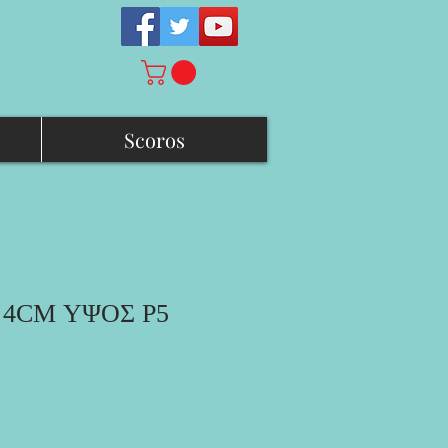
Scoros
 4CM ΥΨΟΣ Ρ5