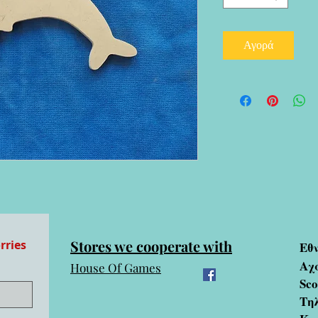
Αγορά
Stores we cooperate with
rries
Εθ
Αχ
House Of Games
Sc
Τηλ