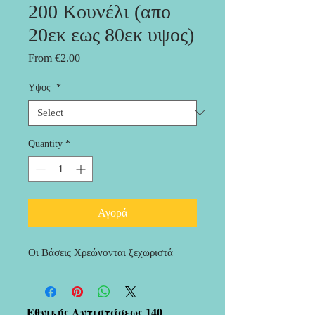
200 Κουνέλι (απο
20εκ εως 80εκ υψος)
Sale
From
€2.00
Price
Υψος
*
Quantity
*
Αγορά
Οι Βάσεις Χρεώνονται ξεχωριστά
Εθνικής Αντιστάσεως 140