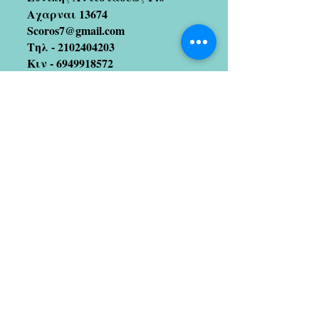
Αχαρναι 13674
Scoros7@gmail.com
Τηλ -
2102404203
Κιν -
6949918572
Join our mailing list
(We hate spam too!! So no
worries 😉)
Subscribe Now
Artists we coopetate with
Stratos Galitis
designer/illustrator