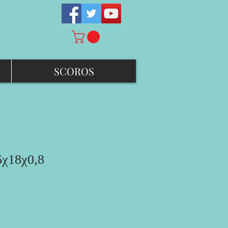
SCOROS
6χ18χ0,8