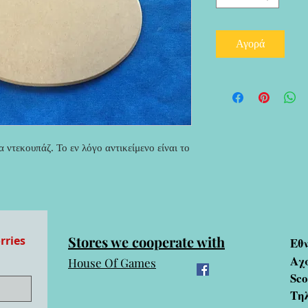
Αγορά
 ντεκουπάζ. Το εν λόγο αντικείμενο είναι το 
Stores we cooperate with
rries
Εθ
Αχ
House Of Games
Sc
Τηλ