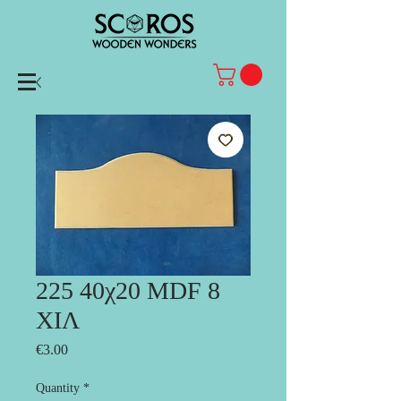
225 40χ20 MDF 8
ΧΙΛ
Price
€3.00
Quantity
*