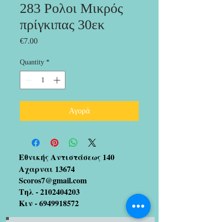
283 Ρολοι Μικρός
πρίγκιπας 30εκ
Price
€7.00
Quantity
*
Αγορά
Εθνικής Αντιστάσεως 140
Αχαρναι 13674
Scoros7@gmail.com
Τηλ -
2102404203
Κιν -
6949918572