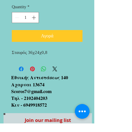
Quantity
*
Αγορά
Σταυρός 36χ24χ0,8
Εθνικής Αντιστάσεως 140
Αχαρναι 13674
Scoros7@gmail.com
Τηλ -
2102404203
Κιν -
6949918572
Join our mailing list
(We hate spam too!! So no
worries 😉)