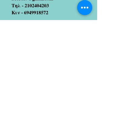
Τηλ -
2102404203
Κιν -
6949918572
Join our mailing list
(We hate spam too!! So no
worries 😉)
Subscribe Now
Artists we coopetate with
Stratos Galitis
designer/illustrator