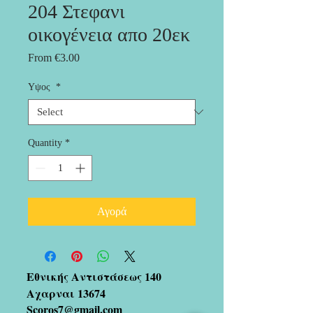
204 Στεφανι
οικογένεια απο 20εκ
Sale
From
€3.00
Price
Υψος
*
Quantity
*
Αγορά
Εθνικής Αντιστάσεως 140
Αχαρναι 13674
Scoros7@gmail.com