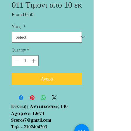
011 Tιμονι απο 10 εκ
Sale
From
€0.50
Price
Υψος
*
Quantity
*
Αγορά
Εθνικής Αντιστάσεως 140
Αχαρναι 13674
Scoros7@gmail.com
Τηλ -
2102404203