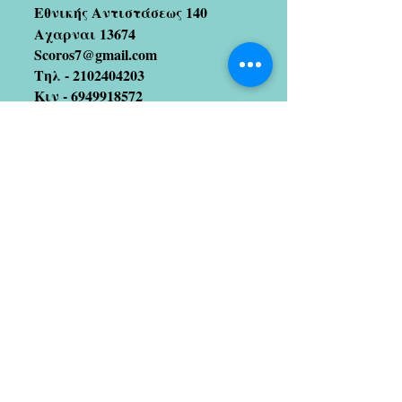
Εθνικής Αντιστάσεως 140
Αχαρναι 13674
Scoros7@gmail.com
Τηλ -
2102404203
Κιν -
6949918572
Join our mailing list
(We hate spam too!! So no
worries 😉)
Subscribe Now
Artists we coopetate with
Stratos Galitis
designer/illustrator