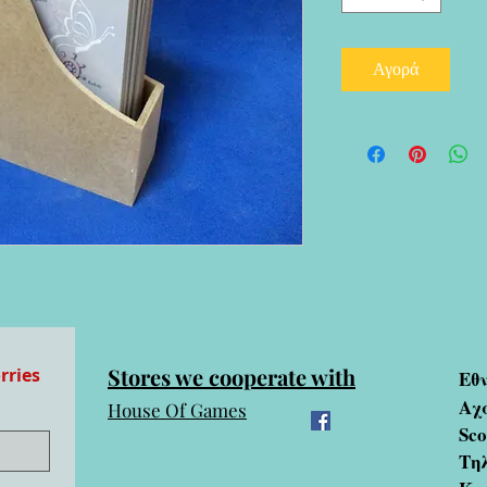
Αγορά
Stores we cooperate with
rries
Εθ
Αχ
House Of Games
Sc
Τηλ