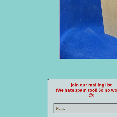
Join our mailing list
(We hate spam too!! So no wo
😉)