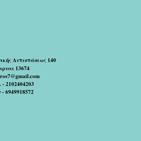
νικής Αντιστάσεως 140
αρναι 13674
oros7@gmail.com
 - 2102404203
ν - 6949918572