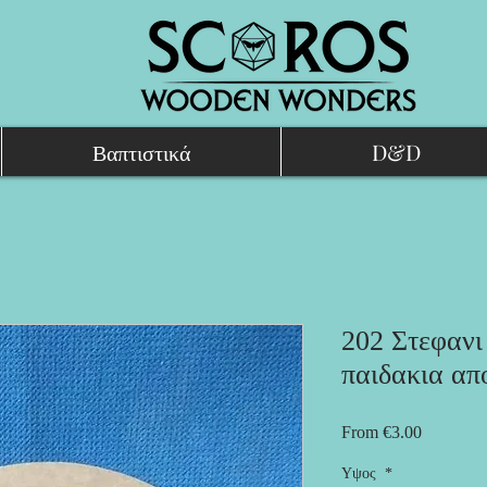
Βαπτιστικά
D&D
202 Στεφανι 
παιδακια απ
Sale
From
€3.00
Price
Υψος
*