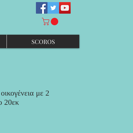
SCOROS
οικογένεια με 2
ο 20εκ