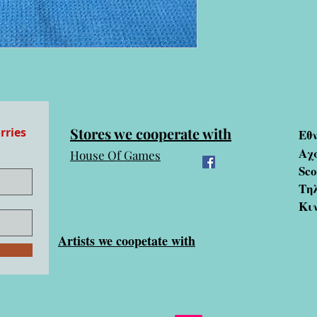
Stores we cooperate with
rries
Εθ
Αχ
House Of Games
Sc
Τηλ
Κι
Artists we coopetate with