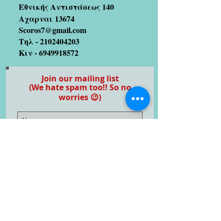
Εθνικής Αντιστάσεως 140
Αχαρναι 13674
Scoros7@gmail.com
Τηλ -
2102404203
Κιν -
6949918572
Join our mailing list
(We hate spam too!! So no
worries 😉)
Subscribe Now
Artists we coopetate with
Stratos Galitis
designer/illustrator