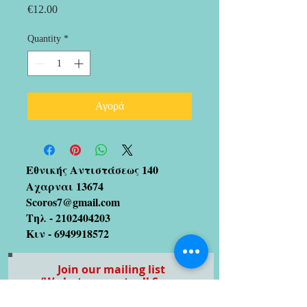
Price
€12.00
Quantity
*
Αγορά
Εθνικής Αντιστάσεως 140
Αχαρναι 13674
Scoros7@gmail.com
Τηλ -
2102404203
Κιν -
6949918572
Join our mailing list
(We hate spam too!! So no
worries 😉)